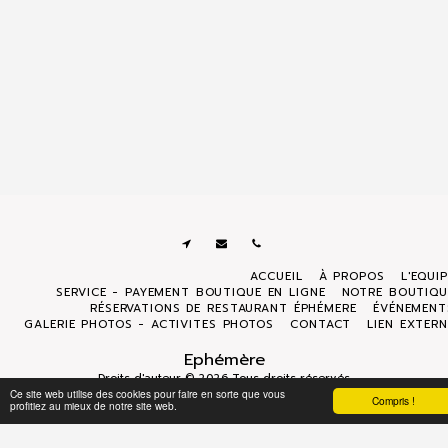
ACCUEIL
À PROPOS
L'EQUI
SERVICE - PAYEMENT BOUTIQUE EN LIGNE
NOTRE BOUTIQU
RÉSERVATIONS DE RESTAURANT ÉPHÉMERE
ÉVÉNEMENT
GALERIE PHOTOS - ACTIVITES PHOTOS
CONTACT
LIEN EXTERN
Ephémère
Droits d'auteur © 2026 Tous droits réservés
Ce site web utilise des cookies pour faire en sorte que vous
Politique de Confidentialité
|
Accessibilité
Compris !
profitiez au mieux de notre site web.