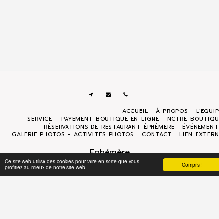
ACCUEIL
À PROPOS
L'EQUI
SERVICE - PAYEMENT BOUTIQUE EN LIGNE
NOTRE BOUTIQU
RÉSERVATIONS DE RESTAURANT ÉPHÉMERE
ÉVÉNEMENT
GALERIE PHOTOS - ACTIVITES PHOTOS
CONTACT
LIEN EXTERN
Ephémère
Droits d'auteur © 2026 Tous droits réservés
Ce site web utilise des cookies pour faire en sorte que vous
Compris !
profitiez au mieux de notre site web.
Politique de Confidentialité
|
Accessibilité
S'ABONNER