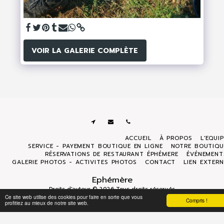
VOIR LA GALERIE COMPLÈTE
ACCUEIL
À PROPOS
L'EQUI
SERVICE - PAYEMENT BOUTIQUE EN LIGNE
NOTRE BOUTIQU
RÉSERVATIONS DE RESTAURANT ÉPHÉMERE
ÉVÉNEMENT
GALERIE PHOTOS - ACTIVITES PHOTOS
CONTACT
LIEN EXTERN
Ephémère
Droits d'auteur © 2026 Tous droits réservés
Ce site web utilise des cookies pour faire en sorte que vous
Politique de Confidentialité
|
Accessibilité
Compris !
profitiez au mieux de notre site web.