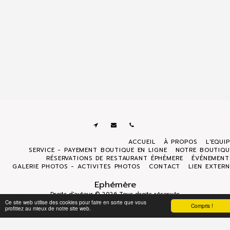
ACCUEIL
À PROPOS
L'EQUI
SERVICE - PAYEMENT BOUTIQUE EN LIGNE
NOTRE BOUTIQU
RÉSERVATIONS DE RESTAURANT ÉPHÉMERE
ÉVÉNEMENT
GALERIE PHOTOS - ACTIVITES PHOTOS
CONTACT
LIEN EXTERN
Ephémère
Droits d'auteur © 2026 Tous droits réservés
Ce site web utilise des cookies pour faire en sorte que vous
Politique de Confidentialité
|
Accessibilité
Compris !
profitiez au mieux de notre site web.